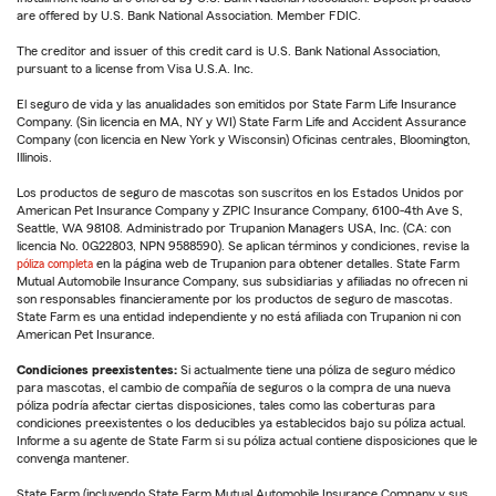
are offered by U.S. Bank National Association. Member FDIC.
The creditor and issuer of this credit card is U.S. Bank National Association,
pursuant to a license from Visa U.S.A. Inc.
El seguro de vida y las anualidades son emitidos por State Farm Life Insurance
Company. (Sin licencia en MA, NY y WI) State Farm Life and Accident Assurance
Company (con licencia en New York y Wisconsin) Oficinas centrales, Bloomington,
Illinois.
Los productos de seguro de mascotas son suscritos en los Estados Unidos por
American Pet Insurance Company y ZPIC Insurance Company, 6100-4th Ave S,
Seattle, WA 98108. Administrado por Trupanion Managers USA, Inc. (CA: con
licencia No. 0G22803, NPN 9588590). Se aplican términos y condiciones, revise la
póliza completa
en la página web de Trupanion para obtener detalles. State Farm
Mutual Automobile Insurance Company, sus subsidiarias y afiliadas no ofrecen ni
son responsables financieramente por los productos de seguro de mascotas.
State Farm es una entidad independiente y no está afiliada con Trupanion ni con
American Pet Insurance.
Condiciones preexistentes:
Si actualmente tiene una póliza de seguro médico
para mascotas, el cambio de compañía de seguros o la compra de una nueva
póliza podría afectar ciertas disposiciones, tales como las coberturas para
condiciones preexistentes o los deducibles ya establecidos bajo su póliza actual.
Informe a su agente de State Farm si su póliza actual contiene disposiciones que le
convenga mantener.
State Farm (incluyendo State Farm Mutual Automobile Insurance Company y sus