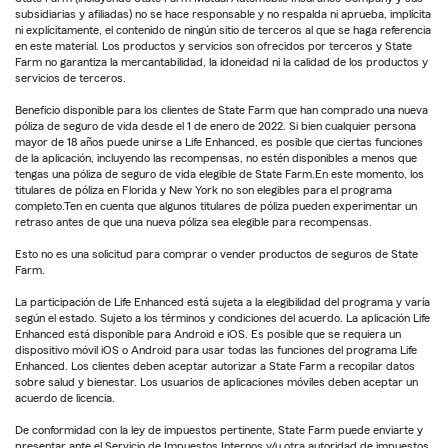
subsidiarias y afiliadas) no se hace responsable y no respalda ni aprueba, implícita
ni explícitamente, el contenido de ningún sitio de terceros al que se haga referencia
en este material. Los productos y servicios son ofrecidos por terceros y State
Farm no garantiza la mercantabilidad, la idoneidad ni la calidad de los productos y
servicios de terceros.
Beneficio disponible para los clientes de State Farm que han comprado una nueva
póliza de seguro de vida desde el 1 de enero de 2022. Si bien cualquier persona
mayor de 18 años puede unirse a Life Enhanced, es posible que ciertas funciones
de la aplicación, incluyendo las recompensas, no estén disponibles a menos que
tengas una póliza de seguro de vida elegible de State Farm.En este momento, los
titulares de póliza en Florida y New York no son elegibles para el programa
completo.Ten en cuenta que algunos titulares de póliza pueden experimentar un
retraso antes de que una nueva póliza sea elegible para recompensas.
Esto no es una solicitud para comprar o vender productos de seguros de State
Farm.
La participación de Life Enhanced está sujeta a la elegibilidad del programa y varía
según el estado. Sujeto a los términos y condiciones del acuerdo. La aplicación Life
Enhanced está disponible para Android e iOS. Es posible que se requiera un
dispositivo móvil iOS o Android para usar todas las funciones del programa Life
Enhanced. Los clientes deben aceptar autorizar a State Farm a recopilar datos
sobre salud y bienestar. Los usuarios de aplicaciones móviles deben aceptar un
acuerdo de licencia.
De conformidad con la ley de impuestos pertinente, State Farm puede enviarte y
presentar ante el Servicio de Impuestos Internos y/u otra autoridad de impuestos