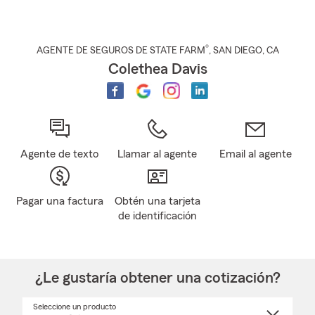
®
AGENTE DE SEGUROS DE STATE FARM
,
SAN DIEGO
, CA
Colethea Davis
Agente de texto
Llamar al agente
Email al agente
Pagar una factura
Obtén una tarjeta
de identificación
¿Le gustaría obtener una cotización?
Seleccione un producto
Seleccione