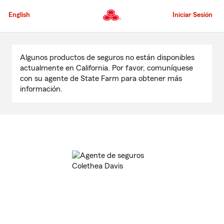
Pasar
al
English
Iniciar Sesión
contenido
principal
Comienzo
del
Algunos productos de seguros no están disponibles
contenido
actualmente en California. Por favor, comuníquese
principal
con su agente de State Farm para obtener más
información.