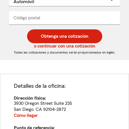
un
nombre
de
producto
del
Código postal
Ingresa
Ingresa
_____
menú
un
un
desplegable
código
código
postal
postal
Obtenga una cotización
de
de
5
5
o continuar con una cotización
dígitos
dígitos
Todas las cotizaciones y documentos serán proporcionados en inglés.
Detalles de la oficina:
Dirección física:
3930 Oregon Street Suite 235
San Diego
,
CA
92104-2872
Cómo llegar
Punto de referencia: